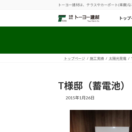
コ
ナ
トーヨー建材は、テラスやカーポート(車庫)
ン
ビ
テ
ゲ
トップ
ン
ー
ツ
シ
へ
ョ
ス
ン
キ
に
トップページ
施工実績
太陽光発電
ッ
移
プ
動
T様邸（蓄電池）（
2015年1月26日